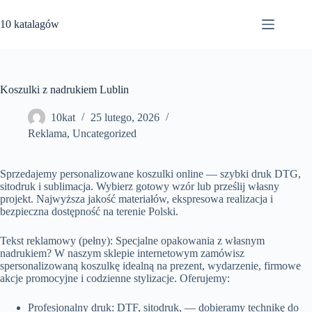
Przejdź
do
10 katalagów
treści
Koszulki z nadrukiem Lublin
10kat
25 lutego, 2026
Reklama
,
Uncategorized
Sprzedajemy personalizowane koszulki online — szybki druk DTG,
sitodruk i sublimacja. Wybierz gotowy wzór lub prześlij własny
projekt. Najwyższa jakość materiałów, ekspresowa realizacja i
bezpieczna dostępność na terenie Polski.
Tekst reklamowy (pełny): Specjalne opakowania z własnym
nadrukiem? W naszym sklepie internetowym zamówisz
spersonalizowaną koszulkę idealną na prezent, wydarzenie, firmowe
akcje promocyjne i codzienne stylizacje. Oferujemy:
Profesjonalny druk: DTF, sitodruk, — dobieramy technikę do